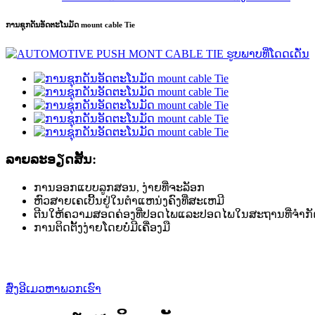
ການ​ຊຸກ​ດັນ​ອັດ​ຕະ​ໂນ​ມັດ mount cable Tie
ລາຍ​ລະ​ອຽດ​ສັ້ນ​:
ການອອກແບບລູກສອນ, ງ່າຍທີ່ຈະລັອກ
ຫົວສາຍເຄເບີ້ນຢູ່ໃນຕໍາແຫນ່ງຄົງທີ່ສະເຫມີ
ຕີນໃຫ້ຄວາມສອດຄ່ອງທີ່ປອດໄພແລະປອດໄພໃນສະຖານທີ່ຈໍາກັ
ການຕິດຕັ້ງງ່າຍໂດຍບໍ່ມີເຄື່ອງມື
ສົ່ງອີເມວຫາພວກເຮົາ