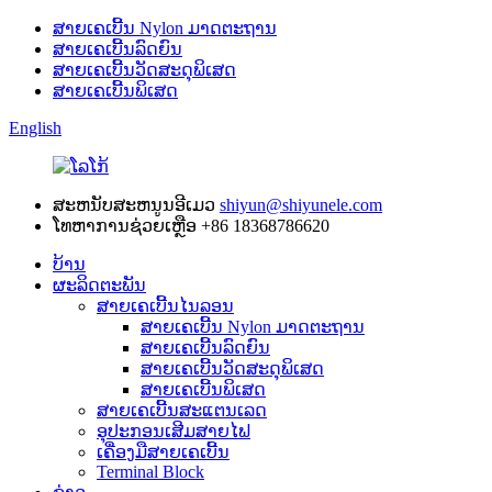
ສາຍເຄເບີ້ນ Nylon ມາດຕະຖານ
ສາຍເຄເບີ້ນລົດຍົນ
ສາຍເຄເບີ້ນວັດສະດຸພິເສດ
ສາຍເຄເບີ້ນພິເສດ
English
ສະຫນັບສະຫນູນອີເມວ
shiyun@shiyunele.com
ໂທຫາການຊ່ວຍເຫຼືອ
+86 18368786620
ບ້ານ
ຜະລິດຕະພັນ
ສາຍເຄເບີ້ນໄນລອນ
ສາຍເຄເບີ້ນ Nylon ມາດຕະຖານ
ສາຍເຄເບີ້ນລົດຍົນ
ສາຍເຄເບີ້ນວັດສະດຸພິເສດ
ສາຍເຄເບີ້ນພິເສດ
ສາຍເຄເບີ້ນສະແຕນເລດ
ອຸປະກອນເສີມສາຍໄຟ
ເຄື່ອງມືສາຍເຄເບີ້ນ
Terminal Block