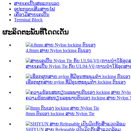
ສາຍເຄເບີ້ນສະແຕນເລດ
ອຸປະກອນເສີມສາຍໄຟ
ເຄື່ອງມືສາຍເຄເບີ້ນ
Terminal Block
ຜະລິດຕະພັນທີ່ໂດດເດັ່ນ
4.8mm ສາຍ Nylon locking ຕົນເອງ
ສາຍເຄເບີ້ນ Nylon Tie ກັບ UL94-V0 (ການນໍາໃຊ້ອຸດສາ
ເຊືອກຜູກສາຍ nylon ທີ່ມີອຸນຫະພູມຕ່ໍາ locking ຕົນເອງ
ຄວາມ​ຮ້ອນ​ສະ​ຖຽນ​ລະ​ພາບ​ຕົນ​ເອງ locking ສາຍ Nylon 
8mm ຕົນເອງ locking ສາຍ Nylon Tie
SHIYUN ສາຍ Releasable ເປັນມິດກັບສິ່ງແວດລ້ອມ