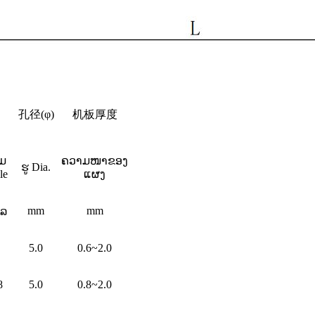
孔径(φ)
机板厚度
້ມ
ຄວາມໜາຂອງ
ຮູ Dia.
le
ແຜງ
mm
mm
ໂລ
5.0
0.6~2.0
8
5.0
0.8~2.0