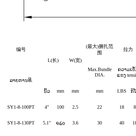
(最大)捆扎范
编号
拉力
围
L(长)
W(宽)
Max.Bundle
ຄວາມເຂັ
DIA.
ແຂງ tensi
ລາຍ​ການ​ທີ.
mm
mm
mm
LBS
ນິ້ວ
ກິ
SY1-8-100PT
4″
100
2.5
22
18
8
SY1-8-130PT
5.1″
3.6
30
40
1
໑໔໐