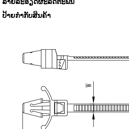
ລາຍລະອຽດຜະລິດຕະພັນ
ປ້າຍກຳກັບສິນຄ້າ