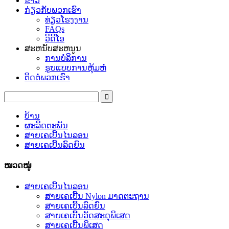
ຂ່າວ
ກ່ຽວ​ກັບ​ພວກ​ເຮົາ
ທ່ຽວໂຮງງານ
FAQs
ວິດີໂອ
ສະຫນັບສະຫນູນ
ການບໍລິການ
ຮູບແບບການຫຸ້ມຫໍ່
ຕິດ​ຕໍ່​ພວກ​ເຮົາ
ບ້ານ
ຜະລິດຕະພັນ
ສາຍເຄເບີ້ນໄນລອນ
ສາຍເຄເບີ້ນລົດຍົນ
ໝວດໝູ່
ສາຍເຄເບີ້ນໄນລອນ
ສາຍເຄເບີ້ນ Nylon ມາດຕະຖານ
ສາຍເຄເບີ້ນລົດຍົນ
ສາຍເຄເບີ້ນວັດສະດຸພິເສດ
ສາຍເຄເບີ້ນພິເສດ