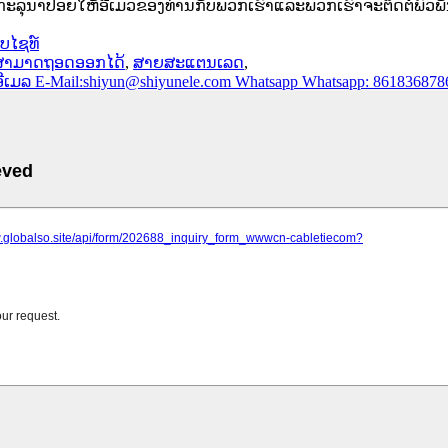
ະ​ລຸ​ນາ​ປ່ອຍ​ໃຫ້​ອີ​ເມວ​ຂອງ​ທ່ານ​ກັບ​ພວກ​ເຮົາ​ແລະ​ພວກ​ເຮົາ​ຈະ​ຕິດ​ຕໍ່​ພົວ​ພ
ັບໄຊທ໌
ີ່ສາມາດຖອດອອກໄດ້
,
ສາຍສະແຕນເລດ
,
ອີເມລ
E-Mail:shiyun@shiyunele.com
Whatsapp
Whatsapp: 861836878