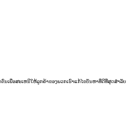
ນເພື່ອສະເຫນີໃຫ້ລູກຄ້າຂອງພວກເຮົາແກ້ໄຂບັນຫາທີ່ດີທີ່ສຸດສໍາລັບ