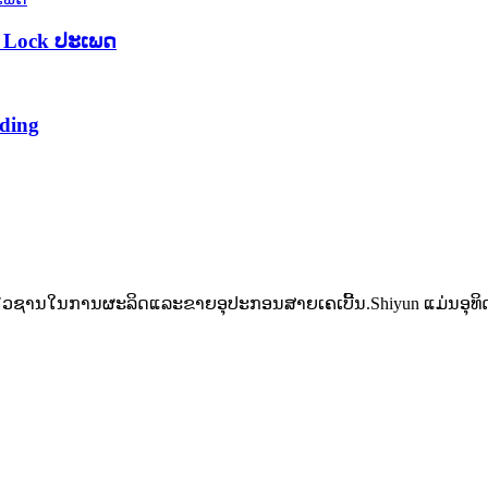
ll Lock ປະເພດ
nding
ມຊ່ຽວຊານໃນການຜະລິດແລະຂາຍອຸປະກອນສາຍເຄເບີ້ນ.Shiyun ແມ່ນອຸທິດຕົ