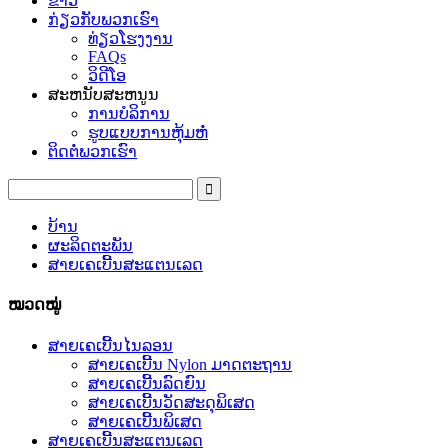
ຂ່າວ
ກ່ຽວ​ກັບ​ພວກ​ເຮົາ
ທ່ຽວໂຮງງານ
FAQs
ວິດີໂອ
ສະຫນັບສະຫນູນ
ການບໍລິການ
ຮູບແບບການຫຸ້ມຫໍ່
ຕິດ​ຕໍ່​ພວກ​ເຮົາ
ບ້ານ
ຜະລິດຕະພັນ
ສາຍເຄເບີ້ນສະແຕນເລດ
ໝວດໝູ່
ສາຍເຄເບີ້ນໄນລອນ
ສາຍເຄເບີ້ນ Nylon ມາດຕະຖານ
ສາຍເຄເບີ້ນລົດຍົນ
ສາຍເຄເບີ້ນວັດສະດຸພິເສດ
ສາຍເຄເບີ້ນພິເສດ
ສາຍເຄເບີ້ນສະແຕນເລດ