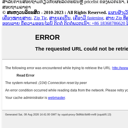
ສໍາ​ລັບ​ການ​ສອບ​ຖາມ​ກ່ຽວ​ກັບ​ຜະ​ລິດ​ຕະ​ພັນ​ຫຼື pricelist ຂອງ​ພວກ​ເຮົາ​, ກ
ສອບຖາມລາຄາ
© ສະຫງວນລິຂະສິດ - 2010-2023 : All Rights Reserved.
ແຜນຜັງເວ
ເຄື່ອງໝາຍສາຍ
,
Zip Tie
,
ສາຍເຄເບີ້ນ
,
ເຄື່ອງມື fastening
,
ສາຍ Zip ທ
ອອນລາຍ
ຂໍ້ຄວາມອອນໄລນ໌
ຕິດຕໍ່
ຕິດຕໍ່ພວກເຮົາ: +86 18368786620