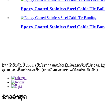
Epoxy Coated Stainless Steel Cable Tie Ba
Epoxy Coated Stainless Steel Cable Tie Ba
ສ້າງຕັ້ງຂຶ້ນໃນປີ 2008, ເປັນໂຮງງານຜະລິດຊັ້ນນໍາຂອງຈີນທີ່ມີຄວາ
ອຸປະກອນເສີມສາຍເຄເບີ້ນ (ການມັດແລະການແກ້ໄຂສາຍພົວພັນ)
ຂ່າວ​ລ່າ​ສຸດ