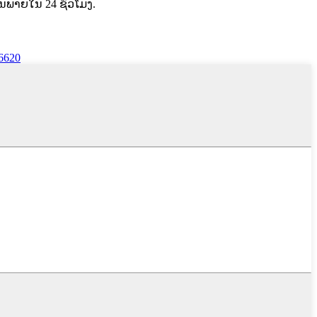
ັນ​ພາຍ​ໃນ 24 ຊົ່ວ​ໂມງ​.
6620