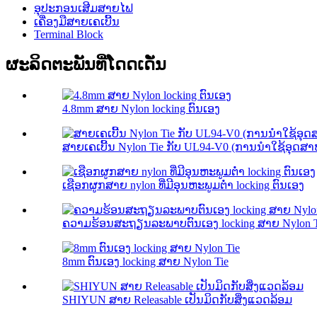
ອຸປະກອນເສີມສາຍໄຟ
ເຄື່ອງມືສາຍເຄເບີ້ນ
Terminal Block
ຜະລິດຕະພັນທີ່ໂດດເດັ່ນ
4.8mm ສາຍ Nylon locking ຕົນເອງ
ສາຍເຄເບີ້ນ Nylon Tie ກັບ UL94-V0 (ການນໍາໃຊ້ອຸດສາ
ເຊືອກຜູກສາຍ nylon ທີ່ມີອຸນຫະພູມຕ່ໍາ locking ຕົນເອງ
ຄວາມ​ຮ້ອນ​ສະ​ຖຽນ​ລະ​ພາບ​ຕົນ​ເອງ locking ສາຍ Nylon 
8mm ຕົນເອງ locking ສາຍ Nylon Tie
SHIYUN ສາຍ Releasable ເປັນມິດກັບສິ່ງແວດລ້ອມ