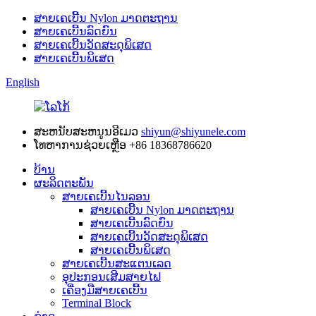
ສາຍເຄເບີ້ນ Nylon ມາດຕະຖານ
ສາຍເຄເບີ້ນລົດຍົນ
ສາຍເຄເບີ້ນວັດສະດຸພິເສດ
ສາຍເຄເບີ້ນພິເສດ
English
ສະຫນັບສະຫນູນອີເມວ
shiyun@shiyunele.com
ໂທຫາການຊ່ວຍເຫຼືອ
+86 18368786620
ບ້ານ
ຜະລິດຕະພັນ
ສາຍເຄເບີ້ນໄນລອນ
ສາຍເຄເບີ້ນ Nylon ມາດຕະຖານ
ສາຍເຄເບີ້ນລົດຍົນ
ສາຍເຄເບີ້ນວັດສະດຸພິເສດ
ສາຍເຄເບີ້ນພິເສດ
ສາຍເຄເບີ້ນສະແຕນເລດ
ອຸປະກອນເສີມສາຍໄຟ
ເຄື່ອງມືສາຍເຄເບີ້ນ
Terminal Block