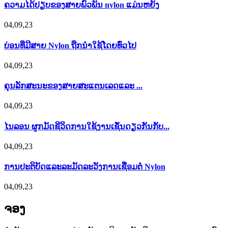
ຄວາມໄດ້ປຽບຂອງສາຍພົວພັນ nylon ແມ່ນຫຍັງ
04,09,23
ບ່ອນທີ່ມີສາຍ Nylon ຖືກນໍາໃຊ້ໂດຍທົ່ວໄປ
04,09,23
ຄຸນລັກສະນະຂອງສາຍສະແຕນເລດແລະ ...
04,09,23
ໄນລອນ ຜູກມັດຊີວິດການໃຊ້ງານເຊັ່ນດຽວກັນກັບ...
04,09,23
ການ​ປະ​ຕິ​ບັດ​ແລະ​ລະ​ມັດ​ລະ​ວັງ​ການ​ເຊື່ອມ​ຕໍ່ Nylon​
04,09,23
ຈອງ