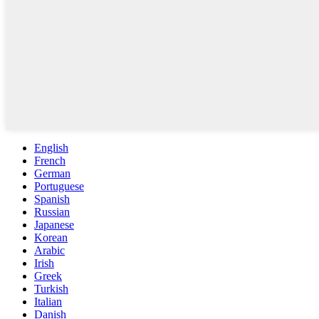
English
French
German
Portuguese
Spanish
Russian
Japanese
Korean
Arabic
Irish
Greek
Turkish
Italian
Danish