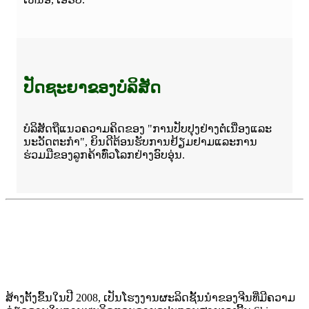
ປັດຊະຍາຂອງບໍລິສັດ
ບໍລິສັດຖືແນວຄວາມຄິດຂອງ "ການປັບປຸງຢ່າງຕໍ່ເນື່ອງແລະ
ນະວັດຕະກໍາ", ຍິນດີຕ້ອນຮັບການຢ້ຽມຢາມແລະການ
ຮ່ວມມືຂອງລູກຄ້າທົ່ວໂລກຢ່າງອົບອຸ່ນ.
ສ້າງຕັ້ງຂຶ້ນໃນປີ 2008, ເປັນໂຮງງານຜະລິດຊັ້ນນໍາຂອງຈີນທີ່ມີຄວາມ