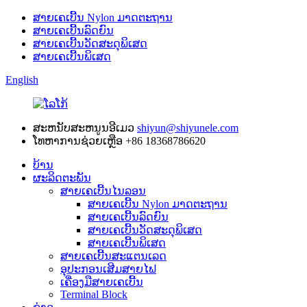
ສາຍເຄເບີ້ນ Nylon ມາດຕະຖານ
ສາຍເຄເບີ້ນລົດຍົນ
ສາຍເຄເບີ້ນວັດສະດຸພິເສດ
ສາຍເຄເບີ້ນພິເສດ
English
ສະຫນັບສະຫນູນອີເມວ
shiyun@shiyunele.com
ໂທຫາການຊ່ວຍເຫຼືອ
+86 18368786620
ບ້ານ
ຜະລິດຕະພັນ
ສາຍເຄເບີ້ນໄນລອນ
ສາຍເຄເບີ້ນ Nylon ມາດຕະຖານ
ສາຍເຄເບີ້ນລົດຍົນ
ສາຍເຄເບີ້ນວັດສະດຸພິເສດ
ສາຍເຄເບີ້ນພິເສດ
ສາຍເຄເບີ້ນສະແຕນເລດ
ອຸປະກອນເສີມສາຍໄຟ
ເຄື່ອງມືສາຍເຄເບີ້ນ
Terminal Block