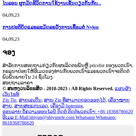
ໄນລອນ ຜູກມັດຊີວິດການໃຊ້ງານເຊັ່ນດຽວກັນກັບ...
04,09,23
ການ​ປະ​ຕິ​ບັດ​ແລະ​ລະ​ມັດ​ລະ​ວັງ​ການ​ເຊື່ອມ​ຕໍ່ Nylon​
04,09,23
ຈອງ
ສໍາ​ລັບ​ການ​ສອບ​ຖາມ​ກ່ຽວ​ກັບ​ຜະ​ລິດ​ຕະ​ພັນ​ຫຼື pricelist ຂອງ​ພວກ​ເຮົາ​,
ກະ​ລຸ​ນາ​ປ່ອຍ​ໃຫ້​ອີ​ເມວ​ຂອງ​ທ່ານ​ກັບ​ພວກ​ເຮົາ​ແລະ​ພວກ​ເຮົາ​ຈະ​ຕິດ​ຕໍ່​
ພົວ​ພັນ​ພາຍ​ໃນ 24 ຊົ່ວ​ໂມງ​.
ສອບຖາມລາຄາ
© ສະຫງວນລິຂະສິດ - 2010-2023 : All Rights Reserved.
ແຜນຜັງ
ເວັບໄຊທ໌
Zip Tie
,
ສາຍເຄເບີ້ນ
,
ສາຍ Zip ທີ່ສາມາດຖອດອອກໄດ້
,
ເຄື່ອງໝາຍ
ສາຍ
,
ສາຍສະແຕນເລດ
,
ເຄື່ອງມື fastening
,
ອອນລາຍ
ຂໍ້ຄວາມອອນໄລນ໌
ຕິດຕໍ່
ຕິດຕໍ່ພວກເຮົາ: +86 18368786620
ອີເມລ
E-Mail:shiyun@shiyunele.com
Whatsapp
Whatsapp:
8618368786620