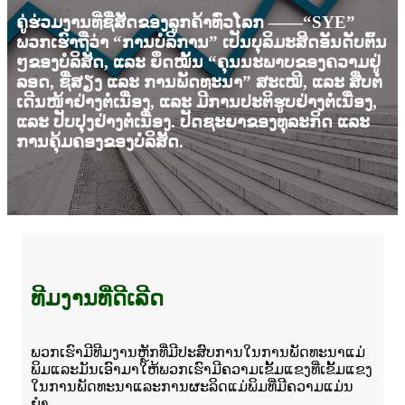
ຄູ່ຮ່ວມງານທີ່ຊື່ສັດຂອງລູກຄ້າທົ່ວໂລກ ——“SYE”
ພວກເຮົາຖືວ່າ “ການບໍລິການ” ເປັນບຸລິມະສິດອັນດັບຕົ້ນ
ໆຂອງບໍລິສັດ, ແລະ ຍຶດໝັ້ນ “ຄຸນນະພາບຂອງຄວາມຢູ່
ລອດ, ຊື່ສຽງ ແລະ ການພັດທະນາ” ສະເໝີ, ແລະ ສືບຕໍ່
ເດີນໜ້າຢ່າງຕໍ່ເນື່ອງ, ແລະ ມີການປະຕິຮູບຢ່າງຕໍ່ເນື່ອງ,
ແລະ ປັບປຸງຢ່າງຕໍ່ເນື່ອງ. ປັດຊະຍາຂອງທຸລະກິດ ແລະ
ການຄຸ້ມຄອງຂອງບໍລິສັດ.
ທີມງານທີ່ດີເລີດ
ພວກເຮົາມີທີມງານຫຼັກທີ່ມີປະສົບການໃນການພັດທະນາແມ່
ພິມແລະມັນເອົາມາໃຫ້ພວກເຮົາມີຄວາມເຂັ້ມແຂງທີ່ເຂັ້ມແຂງ
ໃນການພັດທະນາແລະການຜະລິດແມ່ພິມທີ່ມີຄວາມແມ່ນ
ຍໍາ.