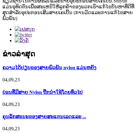
ຊ່ຽວຊານໃນການຜະລິດແລະຂາຍອຸປະກອນສາຍເຄເບີ້ນ.Shiyun
ແມ່ນອຸທິດຕົນເພື່ອສະເຫນີໃຫ້ລູກຄ້າຂອງພວກເຮົາແກ້ໄຂບັນຫາທີ່ດີທີ່
ສຸດສໍາລັບອຸປະກອນເສີມສາຍເຄເບີ້ນ (ການມັດແລະການແກ້ໄຂສາຍ
ພົວພັນ)
ຂ່າວ​ລ່າ​ສຸດ
ຄວາມໄດ້ປຽບຂອງສາຍພົວພັນ nylon ແມ່ນຫຍັງ
04,09,23
ບ່ອນທີ່ມີສາຍ Nylon ຖືກນໍາໃຊ້ໂດຍທົ່ວໄປ
04,09,23
ຄຸນລັກສະນະຂອງສາຍສະແຕນເລດແລະ ...
04,09,23