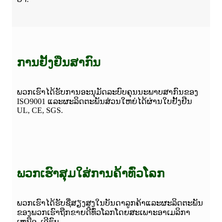
ການຢັ້ງຢືນສາກົນ
ພວກເຮົາໄດ້ຮັບການອະນຸມັດລະບົບຄຸນນະພາບສາກົນຂອງ
ISO9001 ແລະຜະລິດຕະພັນສ່ວນໃຫຍ່ໄດ້ຜ່ານໃບຢັ້ງຢືນ
UL, CE, SGS.
ພວກເຮົາສຸມໃສ່ການຄ້າທົ່ວໂລກ
ພວກເຮົາໄດ້ຮັບຊື່ສຽງສູງໃນບັນດາລູກຄ້າແລະຜະລິດຕະພັນ
ຂອງພວກເຮົາຖືກຂາຍດີທົ່ວໂລກໂດຍສະເພາະອາເມລິກາ
ເຫນືອ, ເອີຣົບ.