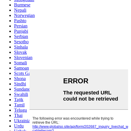
Burmese
Nepali
Norwegian
Pashto
Persian
Punjabi
Serbian
Sesotho
Sinhala
Slovak
Slovenian
Somali
Samoan
Scots Gaelic
Shona
Sindhi
Sundanese
Swahili
Tajik
Tamil
Telugu
Thai
Ukrainian
Urdu