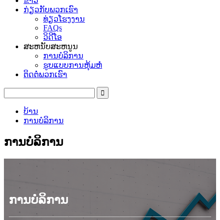
ຂ່າວ
ກ່ຽວ​ກັບ​ພວກ​ເຮົາ
ທ່ຽວໂຮງງານ
FAQs
ວິດີໂອ
ສະຫນັບສະຫນູນ
ການບໍລິການ
ຮູບແບບການຫຸ້ມຫໍ່
ຕິດ​ຕໍ່​ພວກ​ເຮົາ
ບ້ານ
ການບໍລິການ
ການບໍລິການ
ການບໍລິການ